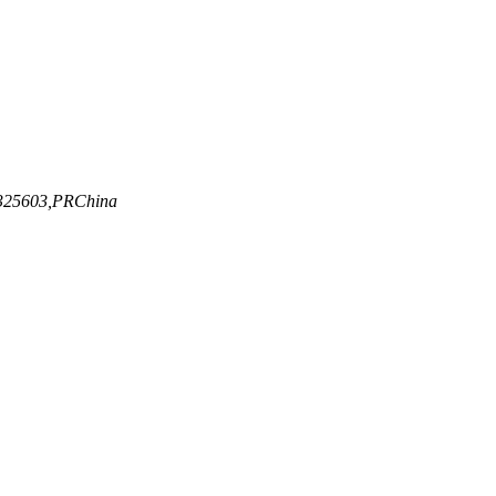
g,325603,PRChina